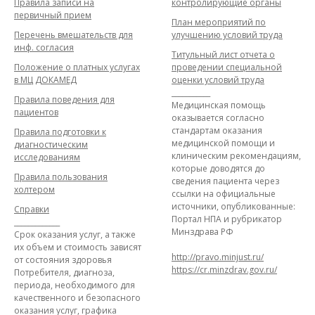
Правила записи на
контролирующие органы
первичный прием
План мероприятий по
Перечень вмешательств для
улучшению условий труда
инф. согласия
Титульный лист отчета о
Положение о платных услугах
проведении специальной
в МЦ ДОКАМЕД
оценки условий труда
___________
Правила поведения для
Медицинская помощь
пациентов
оказывается согласно
стандартам оказания
Правила подготовки к
медицинской помощи и
диагностическим
клиническим рекомендациям,
исследованиям
которые доводятся до
Правила пользования
сведения пациента через
холтером
ссылки на официальные
источники, опубликованные:
Справки
Портал НПА и рубрикатор
_____________
Минздрава РФ
Срок оказания услуг, а также
их объем и стоимость зависят
http://pravo.minjust.ru/
от состояния здоровья
https://cr.minzdrav.gov.ru/
Потребителя, диагноза,
периода, необходимого для
качественного и безопасного
оказания услуг, графика