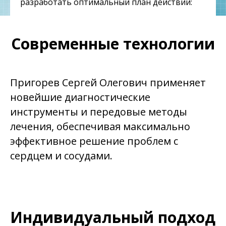
разработать оптимальный план действий:
Индивидуальный подход к диагностике
и лечению каждого пациента
Современные технологии
Возможность проведения комплексного
обследования сердечно-сосудистой
системы
Использование современных методов
Пригорев Сергей Олегович применяет
диагностики и терапии
новейшие диагностические
Подготовка рекомендаций по
инструменты и передовые методы
профилактике сердечно-сосудистых
лечения, обеспечивая максимально
заболеваний
Организация реабилитационных
эффективное решение проблем с
мероприятий после перенесённых
сердцем и сосудами.
болезней сердца
Индивидуальный подход