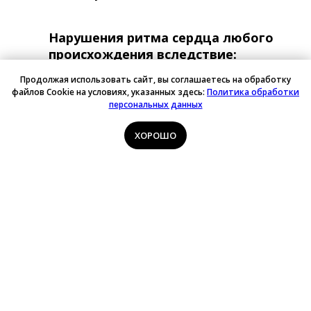
Нарушения ритма сердца любого
происхождения вследствие:
врожденных и приобретенных
Продолжая использовать сайт, вы соглашаетесь на обработку
пороков сердца; гипертонии;
файлов Cookie на условиях, указанных здесь:
Политика обработки
ишемической болезни сердца;
персональных данных
ХОРОШО
Желудочковая и наджелудочковая
экстрасистолия
Синдром слабости синусового узла
Желудочковую тахикардия