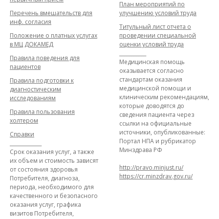
План мероприятий по
Перечень вмешательств для
улучшению условий труда
инф. согласия
Титульный лист отчета о
Положение о платных услугах
проведении специальной
в МЦ ДОКАМЕД
оценки условий труда
___________
Правила поведения для
Медицинская помощь
пациентов
оказывается согласно
стандартам оказания
Правила подготовки к
медицинской помощи и
диагностическим
клиническим рекомендациям,
исследованиям
которые доводятся до
Правила пользования
сведения пациента через
холтером
ссылки на официальные
источники, опубликованные:
Справки
Портал НПА и рубрикатор
_____________
Минздрава РФ
Срок оказания услуг, а также
их объем и стоимость зависят
http://pravo.minjust.ru/
от состояния здоровья
https://cr.minzdrav.gov.ru/
Потребителя, диагноза,
периода, необходимого для
качественного и безопасного
оказания услуг, графика
визитов Потребителя,