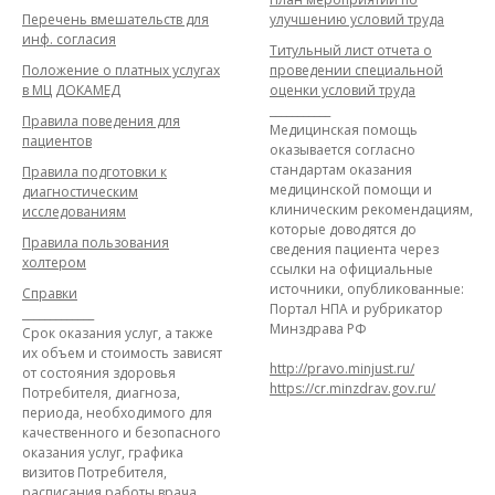
Перечень вмешательств для
улучшению условий труда
инф. согласия
Титульный лист отчета о
Положение о платных услугах
проведении специальной
в МЦ ДОКАМЕД
оценки условий труда
___________
Правила поведения для
Медицинская помощь
пациентов
оказывается согласно
стандартам оказания
Правила подготовки к
медицинской помощи и
диагностическим
клиническим рекомендациям,
исследованиям
которые доводятся до
Правила пользования
сведения пациента через
холтером
ссылки на официальные
источники, опубликованные:
Справки
Портал НПА и рубрикатор
_____________
Минздрава РФ
Срок оказания услуг, а также
их объем и стоимость зависят
http://pravo.minjust.ru/
от состояния здоровья
https://cr.minzdrav.gov.ru/
Потребителя, диагноза,
периода, необходимого для
качественного и безопасного
оказания услуг, графика
визитов Потребителя,
расписания работы врача.