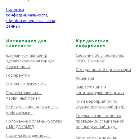
Политика
конфиденциальности,
обработки персональных
данных
Информация для
Юридическая
пациентов
информация
Единый контакт-центр
Сведения об учредителях
здравоохранения города
ООО "Докамед"
Севастополя
О медицинской организации
Госгарантии
Лицензия
Основные документы
Вышестоящие и
Правила записи на
контролирующие органы
первичный прием
План мероприятий по
Перечень вмешательств для
улучшению условий труда
инф. согласия
Титульный лист отчета о
Положение о платных услугах
проведении специальной
в МЦ ДОКАМЕД
оценки условий труда
___________
Правила поведения для
Медицинская помощь