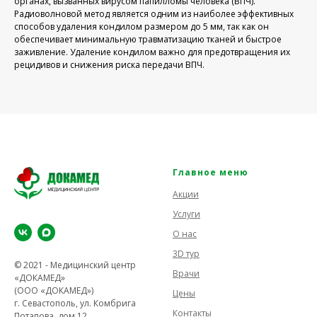
органах, вызванных вирусом папилломы человека (ВПЧ).
Радиоволновой метод является одним из наиболее эффективных
способов удаления кондилом размером до 5 мм, так как он
обеспечивает минимальную травматизацию тканей и быстрое
заживление. Удаление кондилом важно для предотвращения их
рецидивов и снижения риска передачи ВПЧ.
Главное меню
Акции
Услуги
О нас
3D тур
© 2021 - Медицинский центр
Врачи
«ДОКАМЕД»
(ООО «ДОКАМЕД»)
Цены
г. Севастополь, ул. Комбрига
Контакты
Потапова, дом 12