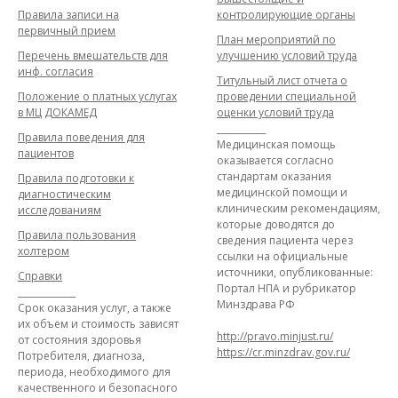
Правила записи на
контролирующие органы
первичный прием
План мероприятий по
Перечень вмешательств для
улучшению условий труда
инф. согласия
Титульный лист отчета о
Положение о платных услугах
проведении специальной
в МЦ ДОКАМЕД
оценки условий труда
___________
Правила поведения для
Медицинская помощь
пациентов
оказывается согласно
стандартам оказания
Правила подготовки к
медицинской помощи и
диагностическим
клиническим рекомендациям,
исследованиям
которые доводятся до
Правила пользования
сведения пациента через
холтером
ссылки на официальные
источники, опубликованные:
Справки
Портал НПА и рубрикатор
_____________
Минздрава РФ
Срок оказания услуг, а также
их объем и стоимость зависят
http://pravo.minjust.ru/
от состояния здоровья
https://cr.minzdrav.gov.ru/
Потребителя, диагноза,
периода, необходимого для
качественного и безопасного