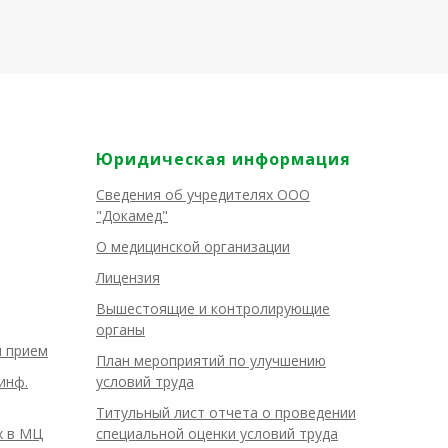
Юридическая информация
Сведения об учредителях ООО
"Докамед"
О медицинской организации
Лицензия
Вышестоящие и контролирующие
органы
й прием
План мероприятий по улучшению
инф.
условий труда
Титульный лист отчета о проведении
х в МЦ
специальной оценки условий труда