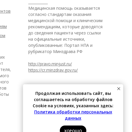
___________
Медицинская помощь оказывается
ентов
согласно стандартам оказания
медицинской помощи и клиническим
иям
рекомендациям, которые доводятся
до сведения пациента через ссылки
ром
на официальные источники,
опубликованные: Портал НПА и
рубрикатор Минздрава РФ
 их
от
http://pravo.minjust.ru/
теля,
https://cr.minzdrav.gov.ru/
имого
ного
итов
Продолжая использовать сайт, вы
боты
соглашаетесь на обработку файлов
Cookie на условиях, указанных здесь:
Политика обработки персональных
данных
ХОРОШО