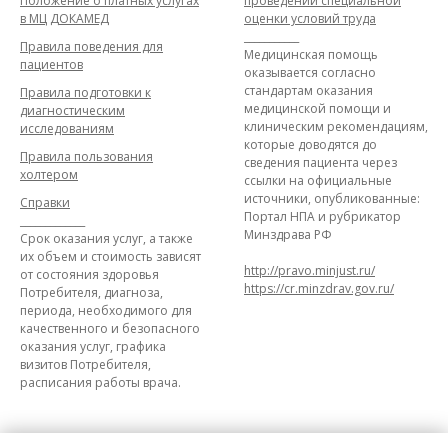
Положение о платных услугах
проведении специальной
в МЦ ДОКАМЕД
оценки условий труда
___________
Правила поведения для
Медицинская помощь
пациентов
оказывается согласно
стандартам оказания
Правила подготовки к
медицинской помощи и
диагностическим
клиническим рекомендациям,
исследованиям
которые доводятся до
Правила пользования
сведения пациента через
холтером
ссылки на официальные
источники, опубликованные:
Справки
Портал НПА и рубрикатор
_____________
Минздрава РФ
Срок оказания услуг, а также
их объем и стоимость зависят
http://pravo.minjust.ru/
от состояния здоровья
https://cr.minzdrav.gov.ru/
Потребителя, диагноза,
периода, необходимого для
качественного и безопасного
оказания услуг, графика
визитов Потребителя,
расписания работы врача.