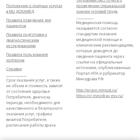
Титульный лист отчета о
Положение о платных услугах
проведении специальной
в МЦ ДОКАМЕД
оценки условий труда
___________
Правила поведения для
Медицинская помощь
пациентов
оказывается согласно
стандартам оказания
Правила подготовки к
медицинской помощи и
диагностическим
клиническим рекомендациям,
исследованиям
которые доводятся до
Правила пользования
сведения пациента через
холтером
ссылки на официальные
источники, опубликованные:
Справки
Портал НПА и рубрикатор
_____________
Минздрава РФ
Срок оказания услуг, а также
их объем и стоимость зависят
http://pravo.minjust.ru/
от состояния здоровья
https://cr.minzdrav.gov.ru/
Потребителя, диагноза,
периода, необходимого для
качественного и безопасного
оказания услуг, графика
визитов Потребителя,
расписания работы врача.