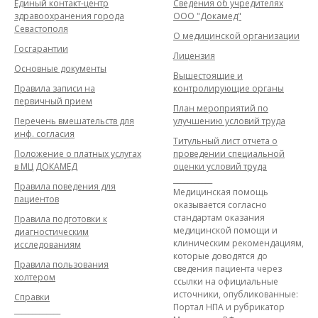
Единый контакт-центр
Сведения об учредителях
здравоохранения города
ООО "Докамед"
Севастополя
О медицинской организации
Госгарантии
Лицензия
Основные документы
Вышестоящие и
Правила записи на
контролирующие органы
первичный прием
План мероприятий по
Перечень вмешательств для
улучшению условий труда
инф. согласия
Титульный лист отчета о
Положение о платных услугах
проведении специальной
в МЦ ДОКАМЕД
оценки условий труда
___________
Правила поведения для
Медицинская помощь
пациентов
оказывается согласно
стандартам оказания
Правила подготовки к
медицинской помощи и
диагностическим
клиническим рекомендациям,
исследованиям
которые доводятся до
Правила пользования
сведения пациента через
холтером
ссылки на официальные
источники, опубликованные:
Справки
Портал НПА и рубрикатор
_____________