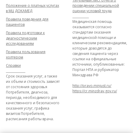
Титульный лист отчета о
Положение о платных услугах
проведении специальной
в МЦ ДОКАМЕД
оценки условий труда
___________
Правила поведения для
Медицинская помощь
пациентов
оказывается согласно
стандартам оказания
Правила подготовки к
медицинской помощи и
диагностическим
клиническим рекомендациям,
исследованиям
которые доводятся до
Правила пользования
сведения пациента через
холтером
ссылки на официальные
источники, опубликованные:
Справки
Портал НПА и рубрикатор
_____________
Минздрава РФ
Срок оказания услуг, а также
их объем и стоимость зависят
http://pravo.minjust.ru/
от состояния здоровья
https://cr.minzdrav.gov.ru/
Потребителя, диагноза,
периода, необходимого для
качественного и безопасного
оказания услуг, графика
визитов Потребителя,
расписания работы врача.