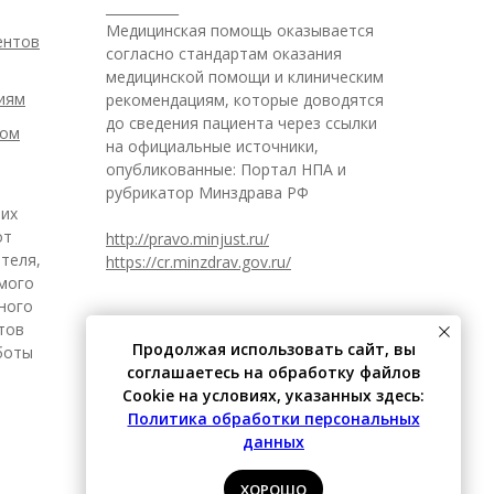
___________
Медицинская помощь оказывается
ентов
согласно стандартам оказания
медицинской помощи и клиническим
иям
рекомендациям, которые доводятся
до сведения пациента через ссылки
ром
на официальные источники,
опубликованные: Портал НПА и
рубрикатор Минздрава РФ
 их
от
http://pravo.minjust.ru/
теля,
https://cr.minzdrav.gov.ru/
имого
ного
итов
Продолжая использовать сайт, вы
боты
соглашаетесь на обработку файлов
Cookie на условиях, указанных здесь:
Политика обработки персональных
данных
ХОРОШО