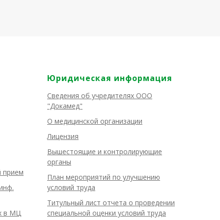
Юридическая информация
Сведения об учредителях ООО
"Докамед"
О медицинской организации
Лицензия
Вышестоящие и контролирующие
органы
й прием
План мероприятий по улучшению
инф.
условий труда
Титульный лист отчета о проведении
х в МЦ
специальной оценки условий труда