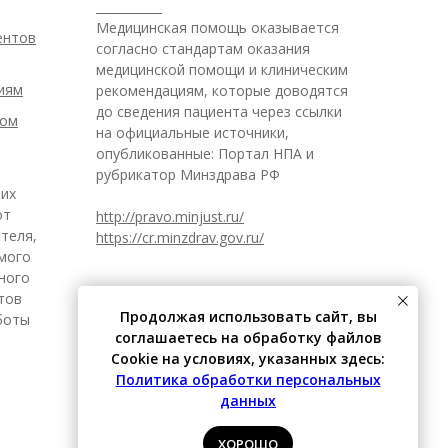
___________
Медицинская помощь оказывается
ентов
согласно стандартам оказания
медицинской помощи и клиническим
иям
рекомендациям, которые доводятся
до сведения пациента через ссылки
ром
на официальные источники,
опубликованные: Портал НПА и
рубрикатор Минздрава РФ
 их
от
http://pravo.minjust.ru/
теля,
https://cr.minzdrav.gov.ru/
имого
ного
итов
Продолжая использовать сайт, вы
боты
соглашаетесь на обработку файлов
Cookie на условиях, указанных здесь:
Политика обработки персональных
данных
ХОРОШО