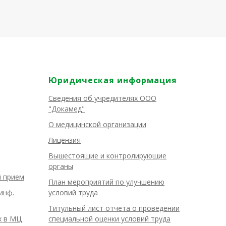
Юридическая информация
Сведения об учредителях ООО
"Докамед"
О медицинской организации
Лицензия
Вышестоящие и контролирующие
органы
й прием
План мероприятий по улучшению
инф.
условий труда
Титульный лист отчета о проведении
х в МЦ
специальной оценки условий труда