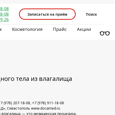
18-08
18-08
Записаться на приём
Поиск
29-26
к
Косметология
Прайс
Акции
ного тела из влагалища
 (978) 207-18-08, +7 (978) 911-18-08
Д», Севастополь www.docamed.ru
з влагалища — это медицинская процедура,