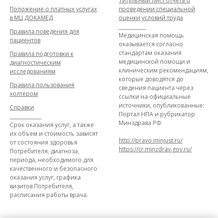
Титульный лист отчета о
Положение о платных услугах
проведении специальной
в МЦ ДОКАМЕД
оценки условий труда
___________
Правила поведения для
Медицинская помощь
пациентов
оказывается согласно
стандартам оказания
Правила подготовки к
медицинской помощи и
диагностическим
клиническим рекомендациям,
исследованиям
которые доводятся до
Правила пользования
сведения пациента через
холтером
ссылки на официальные
источники, опубликованные:
Справки
Портал НПА и рубрикатор
_____________
Минздрава РФ
Срок оказания услуг, а также
их объем и стоимость зависят
http://pravo.minjust.ru/
от состояния здоровья
https://cr.minzdrav.gov.ru/
Потребителя, диагноза,
периода, необходимого для
качественного и безопасного
оказания услуг, графика
визитов Потребителя,
расписания работы врача.