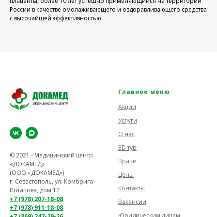
плаценты, более 10 лет успешно применяющийся на территории
России в качестве омолаживающего и оздоравливающего средства
с высочайшей эффективностью.
Главное меню
Акции
Услуги
О нас
3D тур
© 2021 - Медицинский центр
Врачи
«ДОКАМЕД»
(ООО «ДОКАМЕД»)
Цены
г. Севастополь, ул. Комбрига
Контакты
Потапова, дом 12
+7 (978) 207-18-08
Вакансии
+7 (978) 911-18-08
Юридическим лицам
+7 (869) 247-29-26