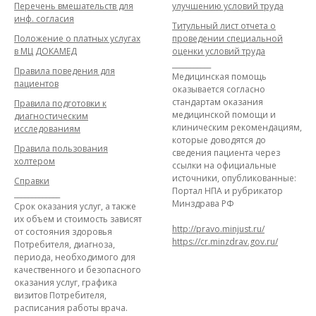
Перечень вмешательств для
улучшению условий труда
инф. согласия
Титульный лист отчета о
Положение о платных услугах
проведении специальной
в МЦ ДОКАМЕД
оценки условий труда
___________
Правила поведения для
Медицинская помощь
пациентов
оказывается согласно
стандартам оказания
Правила подготовки к
медицинской помощи и
диагностическим
клиническим рекомендациям,
исследованиям
которые доводятся до
Правила пользования
сведения пациента через
холтером
ссылки на официальные
источники, опубликованные:
Справки
Портал НПА и рубрикатор
_____________
Минздрава РФ
Срок оказания услуг, а также
их объем и стоимость зависят
http://pravo.minjust.ru/
от состояния здоровья
https://cr.minzdrav.gov.ru/
Потребителя, диагноза,
периода, необходимого для
качественного и безопасного
оказания услуг, графика
визитов Потребителя,
расписания работы врача.