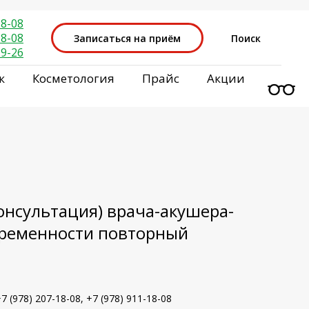
18-08
18-08
Записаться на приём
Поиск
29-26
к
Косметология
Прайс
Акции
онсультация) врача-акушера-
еременности повторный
 (978) 207-18-08, +7 (978) 911-18-08