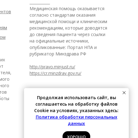
___________
Медицинская помощь оказывается
ентов
согласно стандартам оказания
медицинской помощи и клиническим
иям
рекомендациям, которые доводятся
до сведения пациента через ссылки
ром
на официальные источники,
опубликованные: Портал НПА и
рубрикатор Минздрава РФ
 их
от
http://pravo.minjust.ru/
теля,
https://cr.minzdrav.gov.ru/
имого
ного
итов
Продолжая использовать сайт, вы
боты
соглашаетесь на обработку файлов
Cookie на условиях, указанных здесь:
Политика обработки персональных
данных
ХОРОШО