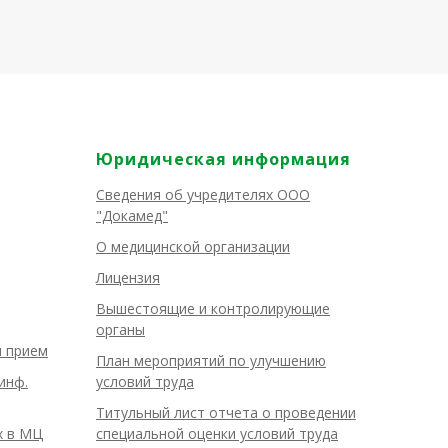
Юридическая информация
Сведения об учредителях ООО
"Докамед"
О медицинской организации
Лицензия
Вышестоящие и контролирующие
органы
й прием
План мероприятий по улучшению
инф.
условий труда
Титульный лист отчета о проведении
х в МЦ
специальной оценки условий труда