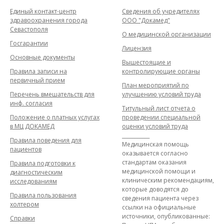
Единый контакт-центр
Сведения об учредителях
здравоохранения города
ООО "Докамед"
Севастополя
О медицинской организации
Госгарантии
Лицензия
Основные документы
Вышестоящие и
Правила записи на
контролирующие органы
первичный прием
План мероприятий по
Перечень вмешательств для
улучшению условий труда
инф. согласия
Титульный лист отчета о
Положение о платных услугах
проведении специальной
в МЦ ДОКАМЕД
оценки условий труда
___________
Правила поведения для
Медицинская помощь
пациентов
оказывается согласно
стандартам оказания
Правила подготовки к
медицинской помощи и
диагностическим
клиническим рекомендациям,
исследованиям
которые доводятся до
Правила пользования
сведения пациента через
холтером
ссылки на официальные
источники, опубликованные:
Справки