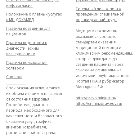
инф. согласия
Титульный лист отчета о
Положение о платных услугах
проведении специальной
в МЦ ДОКАМЕД
оценки условий труда
___________
Правила поведения для
Медицинская помощь
пациентов
оказывается согласно
стандартам оказания
Правила подготовки к
медицинской помощи и
диагностическим
клиническим рекомендациям,
исследованиям
которые доводятся до
Правила пользования
сведения пациента через
холтером
ссылки на официальные
источники, опубликованные:
Справки
Портал НПА и рубрикатор
_____________
Минздрава РФ
Срок оказания услуг, а также
их объем и стоимость зависят
http://pravo.minjust.ru/
от состояния здоровья
https://cr.minzdrav.gov.ru/
Потребителя, диагноза,
периода, необходимого для
качественного и безопасного
оказания услуг, графика
визитов Потребителя,
расписания работы врача.