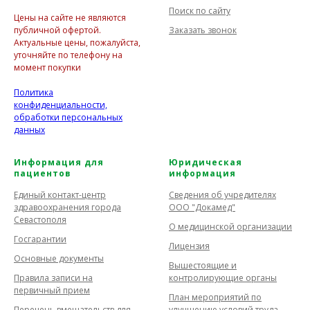
Поиск по сайту
Цены на сайте не являются
Заказать звонок
публичной офертой.
Актуальные цены, пожалуйста,
уточняйте по телефону на
момент покупки
Политика
конфиденциальности,
обработки персональных
данных
Информация для
Юридическая
пациентов
информация
Единый контакт-центр
Сведения об учредителях
здравоохранения города
ООО "Докамед"
Севастополя
О медицинской организации
Госгарантии
Лицензия
Основные документы
Вышестоящие и
Правила записи на
контролирующие органы
первичный прием
План мероприятий по
Перечень вмешательств для
улучшению условий труда