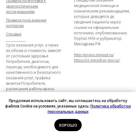
стандартам оказания
Правила подготовки к
медицинской помощи и
диагностическим
клиническим рекомендациям,
исследованиям
которые доводятся до
Правила пользования
сведения пациента через
холтером
ссылки на официальные
источники, опубликованные:
Справки
Портал НПА и рубрикатор
_____________
Минздрава РФ
Срок оказания услуг, а также
их объем и стоимость зависят
http://pravo.minjust.ru/
от состояния здоровья
https://cr.minzdrav.gov.ru/
Потребителя, диагноза,
периода, необходимого для
качественного и безопасного
оказания услуг, графика
визитов Потребителя,
расписания работы врача.
Продолжая использовать сайт, вы соглашаетесь на обработку
файлов Cookie на условиях, указанных здесь:
Политика обработки
персональных данных
ХОРОШО