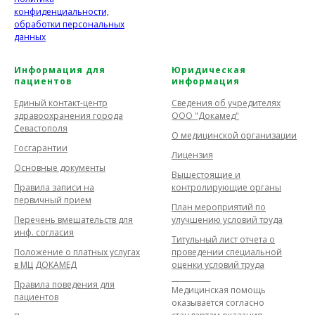
конфиденциальности,
обработки персональных
данных
Информация для
Юридическая
пациентов
информация
Единый контакт-центр
Сведения об учредителях
здравоохранения города
ООО "Докамед"
Севастополя
О медицинской организации
Госгарантии
Лицензия
Основные документы
Вышестоящие и
Правила записи на
контролирующие органы
первичный прием
План мероприятий по
Перечень вмешательств для
улучшению условий труда
инф. согласия
Титульный лист отчета о
Положение о платных услугах
проведении специальной
в МЦ ДОКАМЕД
оценки условий труда
___________
Правила поведения для
Медицинская помощь
пациентов
оказывается согласно