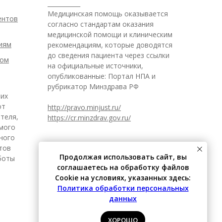
___________
Медицинская помощь оказывается
ентов
согласно стандартам оказания
медицинской помощи и клиническим
иям
рекомендациям, которые доводятся
до сведения пациента через ссылки
ром
на официальные источники,
опубликованные: Портал НПА и
рубрикатор Минздрава РФ
 их
от
http://pravo.minjust.ru/
теля,
https://cr.minzdrav.gov.ru/
имого
ного
итов
Продолжая использовать сайт, вы
боты
соглашаетесь на обработку файлов
Cookie на условиях, указанных здесь:
Политика обработки персональных
данных
ХОРОШО