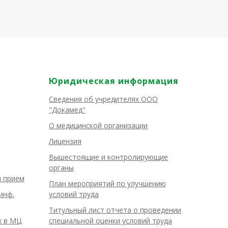
Юридическая информация
Сведения об учредителях ООО
"Докамед"
О медицинской организации
Лицензия
Вышестоящие и контролирующие
органы
й прием
План мероприятий по улучшению
инф.
условий труда
Титульный лист отчета о проведении
х в МЦ
специальной оценки условий труда